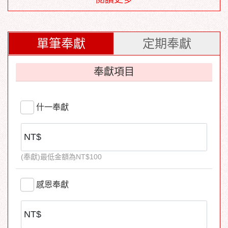
奉獻。
其他奉獻
單筆奉獻
定期奉獻
凡不屬上述項目者，均歸此項，然仍需載明奉獻內容
或對象。
奉獻項目
** 非本堂事工,敬請直接奉獻至該機構。 **
※信用卡定期定額奉獻，於每月15日扣款※
什一奉獻
如果使用銀行匯款，帳號如下：
戶名| 財團法人台北市基督教浸信會頌恩堂
(奉獻)最低金額為NT$100
銀行| 玉山銀行民權分行(銀行代碼808) 帳號|
0598-940-137893
感恩奉獻
將您的姓名、奉獻方式、金額及項目 以email或
電話通知，以利年底開立奉獻收據